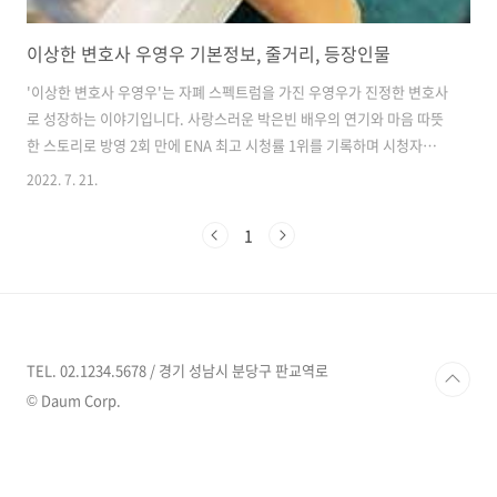
이상한 변호사 우영우 기본정보, 줄거리, 등장인물
'이상한 변호사 우영우'는 자폐 스펙트럼을 가진 우영우가 진정한 변호사
로 성장하는 이야기입니다. 사랑스러운 박은빈 배우의 연기와 마음 따뜻
한 스토리로 방영 2회 만에 ENA 최고 시청률 1위를 기록하며 시청자들
에게 호평을 받고 있습니다. 특히 깔끔한 연출과 시청자의 공감을 자연스
2022. 7. 21.
럽게 이끌어내는 스토리가 인상적이며, 여러 명대사를 남길 만큼 작품이
전달하는 메시지도 섬세합니다. 이상한 변호사 우영우의 기본 정보, 줄거
1
리, 등장인물 등 관련 정보를 말씀드리겠습니다. 기본 정보 방영일 :
2022년 6월 29일 ~ 8월 18일 방송시간 : 수요일, 목요일 저녁 21시 제작
사 : 에이스토리, KT 스튜디오 지니,낭만 크루 채널 : ENA 장르: 법정, 휴
먼, 드라마, 코미디 회차 : 16부작 관람 등급: 15세..
TEL. 02.1234.5678 / 경기 성남시 분당구 판교역로
© Daum Corp.