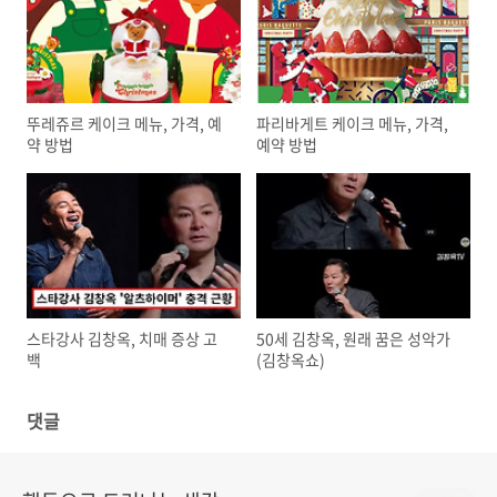
뚜레쥬르 케이크 메뉴, 가격, 예
파리바게트 케이크 메뉴, 가격,
약 방법
예약 방법
스타강사 김창옥, 치매 증상 고
50세 김창옥, 원래 꿈은 성악가
백
(김창옥쇼)
댓글