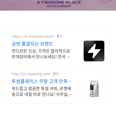
https://m.bunjang.co.kr/
광고
금방 품절되는 브랜드
컨디션은 신상, 가격은 합리적으로
번개장터에서 만나보세요! 전국 각
지에서 올라오는 전국구 최다 상품
매일 10만 개 이상의 신규 상품 업로
드
http://m.coupang.com
광고
투썸플레이스 쿠팡 고객 만족도
높은 커피
부드럽고 깔끔한 투썸 커피, 로켓배
송으로 내일 바로 만나요! 사무실,
캠핑 어디서든 홈카페! 간편하게 즐
기는 커피.