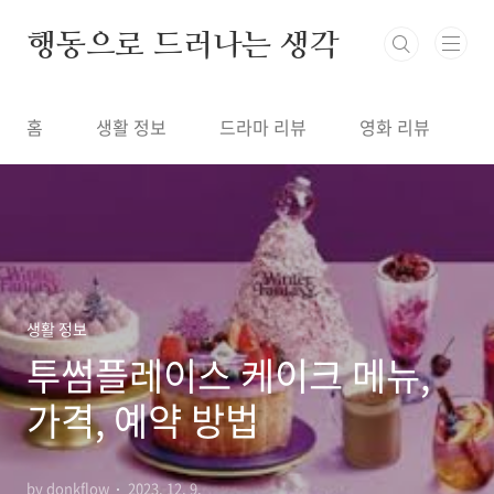
본문 바로가기
행동으로 드러나는 생각
홈
생활 정보
드라마 리뷰
영화 리뷰
생활 정보
투썸플레이스 케이크 메뉴,
가격, 예약 방법
by donkflow
2023. 12. 9.