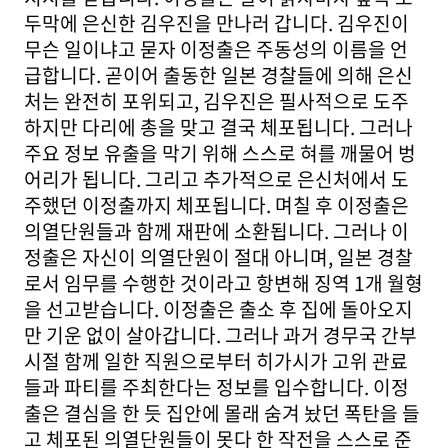
두막에 은신한 김우진을 만나러 갑니다. 김우진이
무슨 일이냐고 묻자 이정출은 주동성의 이름을 언
급합니다. 곧이어 출동한 일본 경찰들에 의해 은신
처는 완전히 포위되고, 김우진은 필사적으로 도주
하지만 다리에 총을 맞고 결국 체포됩니다. 그러나
주요 정보 유출을 막기 위해 스스로 혀를 깨물어 벙
어리가 됩니다. 그리고 추가적으로 은신처에서 도
주했던 이정출까지 체포됩니다. 며칠 후 이정출은
의열단원들과 함께 재판에 소환됩니다. 그러나 이
정출은 자신이 의열단원이 절대 아니며, 일본 경찰
로서 임무를 수행한 것이라고 항변해 징역 1개 월형
을 선고받습니다. 이정출은 출소 후 집에 돌아오지
만 기운 없이 살아갑니다. 그러나 과거 경무국 간부
시절 함께 일한 직원으로부터 히가시가 고위 관료
들과 파티를 주최한다는 정보를 입수합니다. 이정
출은 결심을 한 듯 집안에 몰래 숨겨 놨던 폭탄을 들
고 체포된 의열단원들이 못다 한 작전을 스스로 준