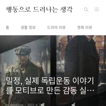
본문 바로가기
행동으로 드러나는 생각
홈
생활 정보
드라마 리뷰
영화 리뷰
영화 리뷰
밀정, 실제 독립운동 이야기
를 모티브로 만든 감동 실화
영화
by donkflow
2022. 6. 21.