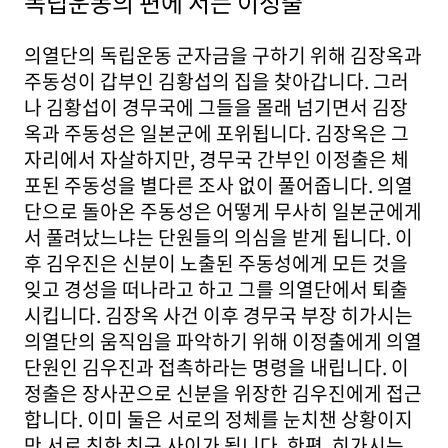
독립운동의 편에 서는 이정출
의열단의 독립운동 군자금을 구하기 위해 김장옥과
주동성이 갑부인 김황섭의 집을 찾아갑니다. 그러
나 김황섭이 경무국에 그들을 몰래 넘기면서 김장
옥과 주동성은 일본군에 포위됩니다. 김장옥은 그
자리에서 자살하지만, 경무국 간부인 이정출은 체
포된 주동성을 별다른 조사 없이 풀어줍니다. 의열
단으로 돌아온 주동성은 어떻게 무사히 일본군에게
서 풀려났느냐는 단원들의 의심을 받게 됩니다. 이
후 김우진은 신분이 노출된 주동성에게 모든 것을
잊고 경성을 떠나라고 하고 그를 의열단에서 퇴출
시킵니다. 김장옥 사건 이후 경무국 부장 히가시는
의열단의 움직임을 파악하기 위해 이정출에게 의열
단원인 김우진과 접촉하라는 명령을 내립니다. 이
정출은 장사꾼으로 신분을 위장한 김우진에게 접근
합니다. 이미 둘은 서로의 정체를 눈치챈 상황이지
만 서로 친한 친구 사이가 됩니다. 한편, 히가시는