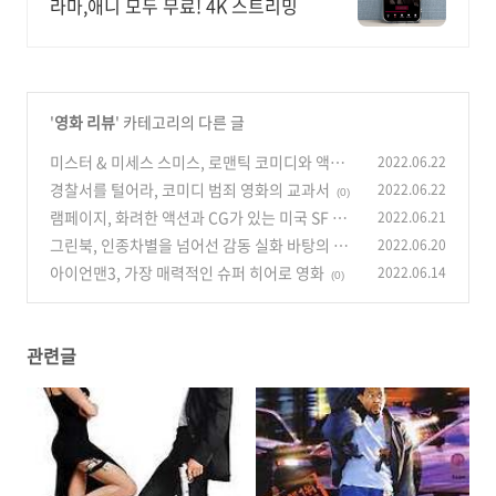
라마,애니 모두 무료! 4K 스트리밍
'
영화 리뷰
' 카테고리의 다른 글
미스터 & 미세스 스미스, 로맨틱 코미디와 액션
2022.06.22
이 있는 영화
경찰서를 털어라, 코미디 범죄 영화의 교과서
2022.06.22
(0)
(0)
램페이지, 화려한 액션과 CG가 있는 미국 SF 영
2022.06.21
화 추천
그린북, 인종차별을 넘어선 감동 실화 바탕의 영
2022.06.20
(0)
화
아이언맨3, 가장 매력적인 슈퍼 히어로 영화
2022.06.14
(0)
(0)
관련글