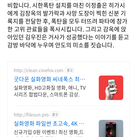
비합니다. 시한폭탄 설치를 마친 이정출은 히가시
에게 김장옥의 발가락과 사망 도장이 찍힌 신분 기
록지를 전달한 후, 폭탄을 모두 터뜨려 파타에 참가
한 고위 관료들을 폭사시킵니다. 그리고 감옥에 앉
아있던 김우진은 거사가 성공했다는 이야기를 듣고
감방 바닥에 누우며 안도의 미소를 짓습니다.
http://clean.cinefox.com
광고
굿다운 실화영화 씨네폭스 최대
3만원+10%추가적립
실화영화, HD고화질 영화, 애니, TV
시리즈 합법다운, 스마트폰 감상.
http://filesun.pro
광고
실화영화 파일썬 초고속, 4K 실
시간 보기!
신규가입 0원 이벤트! 최신 영화,드