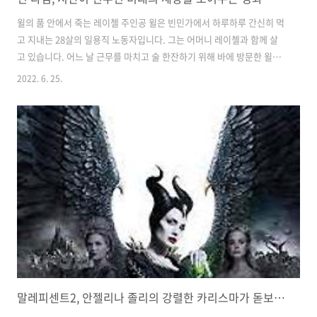
윌의 품 안에서 죽는 레이첼 주인공 윌은 빈민가에서 하루하루 간신히 먹
고 지내는 28살의 일용직 노동자입니다. 그는 어머니 레이첼과 함께 살
고 있습니다. 어느 날 근무를 마치고 술 한잔하기 위해 바에 방문한 윌은
무려 116년의 시간을 보유한 해밀턴을 만납니다. 빈민가에 어울리지 않
2022. 6. 25.
는 고급 양복과 시계를 차고 있는 해밀턴은 자신의 막대한 재산을 숨기려
하지 않은 채, 바의 모든 사람들에게 술을 공짜로 주고 있었습니다. 그때
한 불량배가 해밀턴을 유심히 바라보고 있는 것을 눈치챈 윌은 해밀턴에
게 당장 나가라고 합니다. 그러던 사이 빈민가에서 악명 높은 조폭인 미
닛맨이 등장합니다. 미닛맨의 추적을 피해 윌과 해밀턴은 비어있는 건물
안으로 피신합니다. 그리고 해밀턴은 모두에게 돌아가도 남을 만큼 충분
한 시간이..
말레피센트2, 안젤리나 졸리의 강렬한 카리스마가 돋보이는 영화