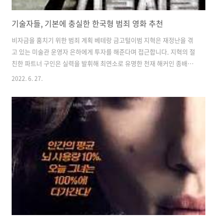
기술자들, 기본에 충실한 한국형 범죄 영화 추천
비자금을 훔치기 위한 범죄 계획 베테랑 금고털이범 지혁은 재정난을 겪
고 있는 미술관 운영자 은하에게 투자를 해준다며 접근합니다. 지혁의 절
친한 파트너 구인은 실력을 발휘해 최연소로 유명한 천재 해커인 종배를
영입합니다. 그 무렵 인천세관에 숨겨진 비자금 1500억을 훔치기 위해
2022. 6. 27.
계획을 짜던 조 사장은 경찰마저도 따돌리는 유능한 세 사람에게 연락을
합니다. 셋은 당연히 안 한다고 거절했지만 보디가드 이 실장을 시켜 몰
래 찍어온 그들의 가족사진으로 협박한 결과 세 사람은 수락하게 됩니다.
그리고 범행 계획 당일, 다들 위장을 한 후 세관으로 몰래 들어간 뒤 작업
을 시작합니다. 순조롭게 진행되는 것 같던 작업은 조 사장이 지혁의 수
작을 본격적으로 저지하면서 틀어지기 시작합니다. 사실 조 사장은 은하
를 인질 삼..