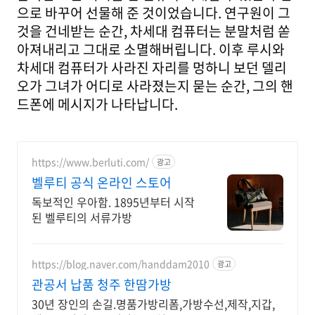
으로 바꾸어 선물해 준 것이었습니다. 연구원이 그
것을 건네받는 순간, 차세대 컴퓨터는 분말처럼 쏟
아져내리고 그대로 소멸해버립니다. 이후 루시와
차세대 컴퓨터가 사라진 자리를 멍하니 보던 델리
오가 그녀가 어디로 사라졌는지 묻는 순간, 그의 핸
드폰에 메시지가 나타납니다.
https://www.berluti.com/
광고
벨루티 공식 온라인 스토어
독보적인 우아함. 1895년부터 시작
된 벨루티의 서류가방
https://blog.naver.com/handdam2010
광고
관공서 납품 청주 한땀가방
30년 장인의 손길.명품가방리폼,가방수선,제작,지갑,