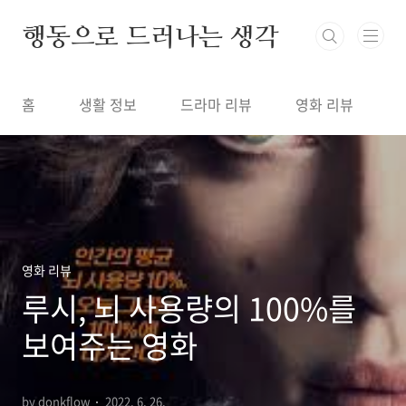
본문 바로가기
행동으로 드러나는 생각
홈
생활 정보
드라마 리뷰
영화 리뷰
영화 리뷰
루시, 뇌 사용량의 100%를
보여주는 영화
by donkflow
2022. 6. 26.