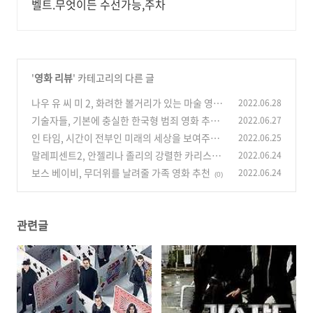
벨트.무엇이든 수선가능,주차
'
영화 리뷰
' 카테고리의 다른 글
나우 유 씨 미 2, 화려한 볼거리가 있는 마술 영화
2022.06.28
기술자들, 기본에 충실한 한국형 범죄 영화 추천
2022.06.27
(0)
인 타임, 시간이 전부인 미래의 세상을 보여주는
2022.06.25
(0)
영화
말레피센트2, 안젤리나 졸리의 강렬한 카리스마
2022.06.24
(0)
가 돋보이는 영화
보스 베이비, 무더위를 날려줄 가족 영화 추천
2022.06.24
(0)
(0)
관련글