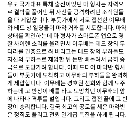
유도 국가대표 특채 출신이었던 마 형사는 자력으
로 결박을 풀어낸 뒤 자신을 공격하려던 조직원들
을 다 제압합니다. 부둣가에서 서로 접선한 이무배
와 테드 창 일당들이 마약 거래를 시도합니다. 마약
상태를 확인하는데 마 형사가 스마트폰 앱으로 경
찰 사이렌 소리를 울리면서 이무배는 테드 창의 두
다리를 권총으로 쏴 버리고는 테드 창의 부하들도
자신의 부하들로 제압한 뒤 돈만 빼돌려서 급히 중
국으로 도망가려 합니다. 이때 드디어 마약반 형사
들이 부둣가에 도착하고 이무배의 부하들을 완벽하
게 제압합니다. 이무배는 경호원 선희와 함께 도주
하는데 고 반장이 배를 타고 도망치던 이무배의 앞
에 나타나 격투를 벌입니다. 그리고 접전 끝에 고 반
장이 승리합니다. 결국 최고의 공로를 세운 마약반
은 정직도 풀리고 전원 일계급 특진을 하게 됩니다.