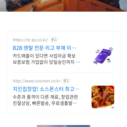
https://re-go.co.kr/
광고
B2B 렌탈 전문 리고 부채 미등
재, 전액 비용처리
카드매출이 있다면 사업자금 확보
보증보험 가입없이 당일승인까지 바
로 알아보기
http://www.sosmon.co.kr
광고
치킨집창업! 소스몬스터 최고급
퀄리티 보장,무료샘플
수준과 품격이 다른 재료, 창업관련
친절상담, 빠른발송, 무료샘플발송
치킨집창업