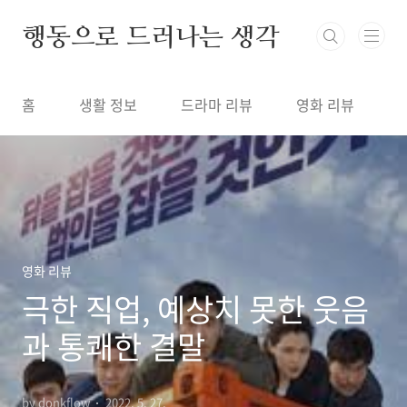
본문 바로가기
행동으로 드러나는 생각
홈
생활 정보
드라마 리뷰
영화 리뷰
영화 리뷰
극한 직업, 예상치 못한 웃음
과 통쾌한 결말
by donkflow
2022. 5. 27.