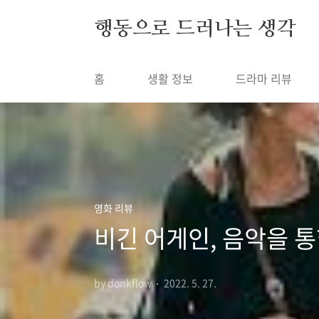
본문 바로가기
행동으로 드러나는 생각
홈
생활 정보
드라마 리뷰
영화 리뷰
비긴 어게인, 음악을 
by donkflow
2022. 5. 27.