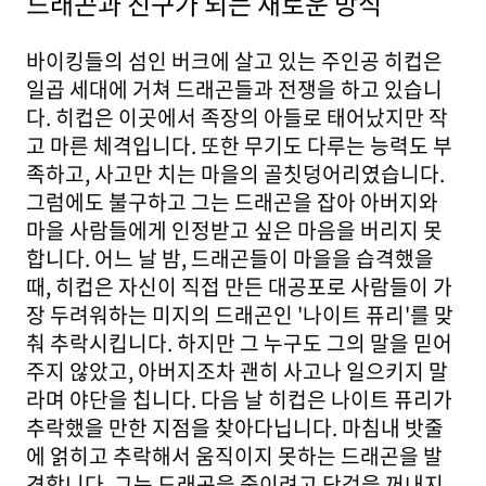
드래곤과 친구가 되는 새로운 방식
바이킹들의 섬인 버크에 살고 있는 주인공 히컵은
일곱 세대에 거쳐 드래곤들과 전쟁을 하고 있습니
다. 히컵은 이곳에서 족장의 아들로 태어났지만 작
고 마른 체격입니다. 또한 무기도 다루는 능력도 부
족하고, 사고만 치는 마을의 골칫덩어리였습니다.
그럼에도 불구하고 그는 드래곤을 잡아 아버지와
마을 사람들에게 인정받고 싶은 마음을 버리지 못
합니다. 어느 날 밤, 드래곤들이 마을을 습격했을
때, 히컵은 자신이 직접 만든 대공포로 사람들이 가
장 두려워하는 미지의 드래곤인 '나이트 퓨리'를 맞
춰 추락시킵니다. 하지만 그 누구도 그의 말을 믿어
주지 않았고, 아버지조차 괜히 사고나 일으키지 말
라며 야단을 칩니다. 다음 날 히컵은 나이트 퓨리가
추락했을 만한 지점을 찾아다닙니다. 마침내 밧줄
에 얽히고 추락해서 움직이지 못하는 드래곤을 발
견합니다. 그는 드래곤을 죽이려고 단검을 꺼내지