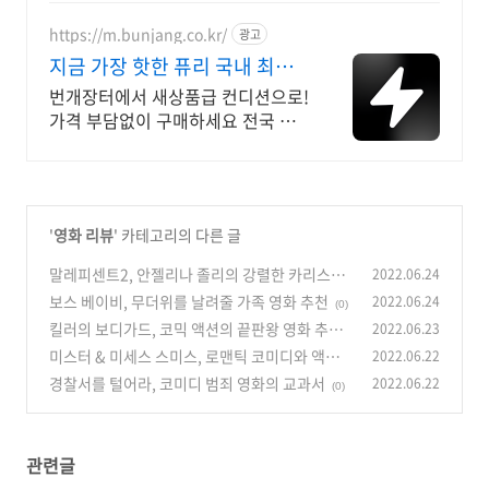
적 설계로 발을 감싸는 편안함을 쿠
팡에서.
https://m.bunjang.co.kr/
광고
지금 가장 핫한 퓨리 국내 최대
브랜드 중고거래
번개장터에서 새상품급 컨디션으로!
가격 부담없이 구매하세요 전국 각
지에서 올라오는 전국구 최다 상품
매일 10만 개 이상의 신규 상품 업로
드
'
영화 리뷰
' 카테고리의 다른 글
말레피센트2, 안젤리나 졸리의 강렬한 카리스마
2022.06.24
가 돋보이는 영화
보스 베이비, 무더위를 날려줄 가족 영화 추천
2022.06.24
(0)
(0)
킬러의 보디가드, 코믹 액션의 끝판왕 영화 추천
2022.06.23
미스터 & 미세스 스미스, 로맨틱 코미디와 액션
2022.06.22
(0)
이 있는 영화
경찰서를 털어라, 코미디 범죄 영화의 교과서
2022.06.22
(0)
(0)
관련글