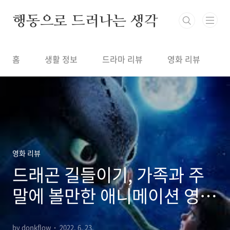
본문 바로가기
행동으로 드러나는 생각
홈
생활 정보
드라마 리뷰
영화 리뷰
영화 리뷰
드래곤 길들이기, 가족과 주
말에 볼만한 애니메이션 영화
추천
by donkflow
2022. 6. 23.