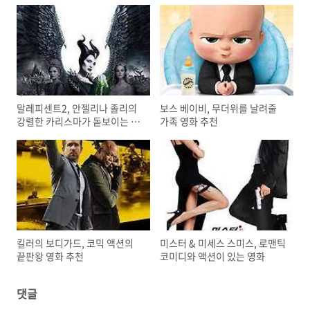
말레피센트2, 안젤리나 졸리의
보스 베이비, 무더위를 날려줄
강렬한 카리스마가 돋보이는 영
가족 영화 추천
화
킬러의 보디가드, 코믹 액션의
미스터 & 미세스 스미스, 로맨틱
끝판왕 영화 추천
코미디와 액션이 있는 영화
댓글