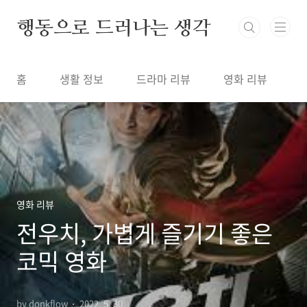
본문 바로가기
행동으로 드러나는 생각
홈
생활 정보
드라마 리뷰
영화 리뷰
영화 리뷰
전우치, 가볍게 즐기기 좋은
코믹 영화
by donkflow
2022. 5. 30.