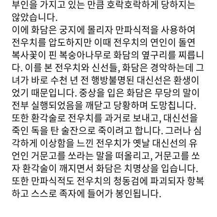
부인을 가지고 있는 만큼 호락호락하게 당하지는
않았습니다.
이에 화담은 궁지에 몰리자 만파식적을 사용하여
전우치를 압도하지만 이때 전우치의 연인이 돌연
복사꽃이 핀 복숭아나무로 화담의 옆구리를 찌릅니
다. 이를 본 전우치와 신선들, 화담은 경악하는데 그
녀가 바로 수천 년 전 행방불명된 대신선은 환생이
었기 때문입니다. 중상을 입은 화담은 무당의 말이
전부 실행되었음을 깨닫고 당황하며 도망칩니다.
또한 환각술로 전우치를 과거로 보내고, 대신선을
죽인 독을 탄 술잔으로 죽이려고 합니다. 그러나 심
각하게 이상함을 느낀 전우치가 옛날 대신선의 유
언인 거문고를 쏘라는 말을 떠올리고, 거문고를 쏘
자 환각술이 깨지면서 화담은 치명상을 입습니다.
또한 만파식적도 전우치의 청동검에 파괴되자 항복
하고 스스로 족자에 들어가 봉인됩니다.