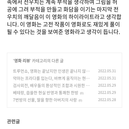
속에서 전우치는 계속 부적을 생각하여 그림을 허
공에 그려 부적을 만들고 화담을 이기는 마지막 전
우치의 깨달음이 이 영화의 하이라이트라고 생각합
니다. 이 영화는 고전 작품이 영화로도 재밌게 풀이
될 수 있다는 것을 보여준 영화라고 생각이 듭니다.
'
영화 리뷰
' 카테고리의 다른 글
트루먼쇼, 영화는 끝났지만 인생은 끝나지 않았
2022.05.31
다.
악마는 프라다를 입는다, 바쁘게 움직이는 현대
2022.05.31
(0)
인의 삶
검사외전, 배우들의 환상적인 조합과 시원한 복
2022.05.29
(0)
수극
베테랑, 씁쓸한 현실 반영과 통쾌한 한방
2022.05.29
(0)
(0)
7번방의 선물, 딸을 향한 아버지의 사랑
2022.05.28
(0)
관련글