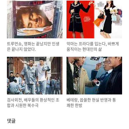
트루먼쇼, 영화는 끝났지만 인생
악마는 프라다를 입는다, 바쁘게
은 끝나지 않았다.
움직이는 현대인의 삶
검사외전, 배우들의 환상적인 조
베테랑, 씁쓸한 현실 반영과 통
합과 시원한 복수극
쾌한 한방
댓글