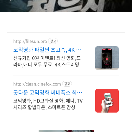
http://filesun.pro
광고
코믹영화 파일썬 초고속, 4K 실
시간 보기!
신규가입 0원 이벤트! 최신 영화,드
라마,애니 모두 무료! 4K 스트리밍
http://clean.cinefox.com
광고
굿다운 코믹영화 씨네폭스 최대
3만원+10%추가적립
코믹영화, HD고화질 영화, 애니, TV
시리즈 합법다운, 스마트폰 감상.