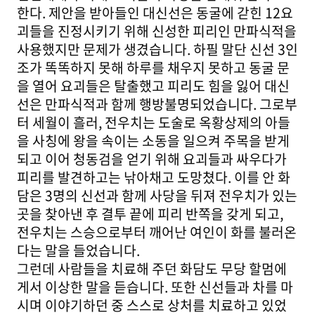
한다. 제안을 받아들인 대신선은 동굴에 갇힌 12요
괴들을 진정시키기 위해 신성한 피리인 만파식적을
사용했지만 문제가 생겼습니다. 하필 말단 신선 3인
조가 똑똑하지 못해 하루를 채우지 못하고 동굴 문
을 열어 요괴들은 탈출했고 피리도 힘을 잃어 대신
선은 만파식적과 함께 행방불명되었습니다. 그로부
터 세월이 흘러, 전우치는 도술로 옥황상제의 아들
을 사칭에 왕을 속이는 소동을 일으켜 주목을 받게
되고 이어 청동검을 얻기 위해 요괴들과 싸우다가
피리를 발견하고는 낚아채고 도망쳤다. 이를 안 화
담은 3명의 신선과 함께 사당을 뒤져 전우치가 있는
곳을 찾아낸 후 결투 끝에 피리 반쪽을 갖게 되고,
전우치는 스승으로부터 깨어난 여인이 화를 불러온
다는 말을 들었습니다.
그런데 사람들을 치료해 주던 화담도 무당 할멈에
게서 이상한 말을 듣습니다. 또한 신선들과 차를 마
시며 이야기하던 중 스스로 상처를 치료하고 있었